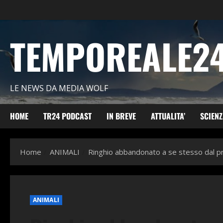
Vai
al
contenuto
TEMPOREALE24
LE NEWS DA MEDIA WOLF
HOME
TR24 PODCAST
IN BREVE
ATTUALITA’
SCIEN
Home
ANIMALI
Ringhio abbandonato a se stesso dal pr
ANIMALI