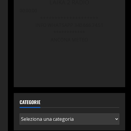
LAIKA 2 RADIO
00:00:00
++++++++++++++++++++
INFO WHATSAPP 340.666.74.51
************
ANCONA METEO
CATEGORIE
Categorie