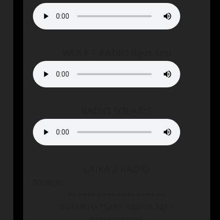
WOLF 1 RADIO (laut.fm)
RADIO SOLARIS
LAIKA 2 RADIO
00:00:00
++++++++++++++++++++
INFO WHATSAPP 340.666.74.51
************