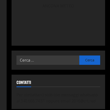
ANCONA METEO
Ricerca
per:
CONTATTI
Per contattarci solo con messaggi whatsapp
al 340.666.74.51 oppure email
2016@crt.red