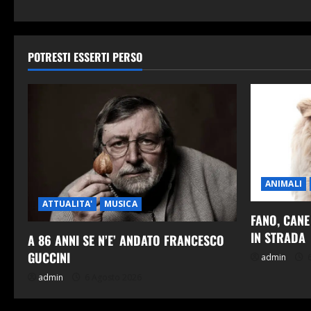
a
r
t
POTRESTI ESSERTI PERSO
i
c
o
l
ANIMALI
o
ATTUALITA'
MUSICA
FANO, CAN
IN STRADA
A 86 ANNI SE N’E’ ANDATO FRANCESCO
GUCCINI
admin
6
admin
6 Agosto 2026