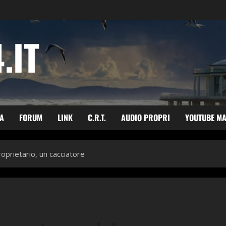
.IT
ZA
FORUM
LINK
C.R.T.
AUDIO PROPRI
YOUTUBE M
oprietario, un cacciatore