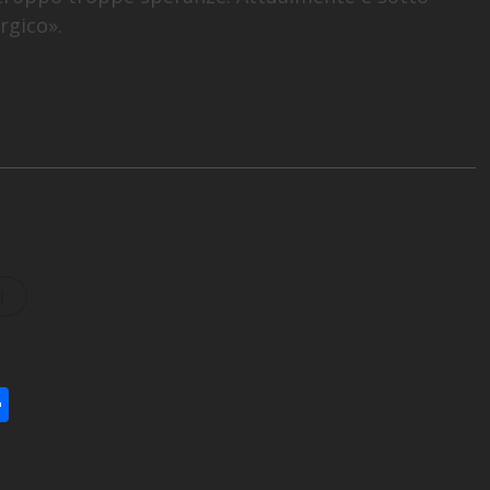
rgico».
i
am
tsApp
eChat
Condividi