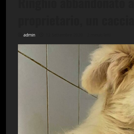
Ringhio abbandonato a
proprietario, un cacci
admin
12 Settembre 2020
2 minuti letti