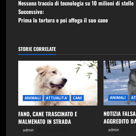
Nessuna traccia di tecnologia su 10 milioni di stelle
a
Successivo:
v
Prima lo tortura e poi affoga il suo cane
i
g
STORIE CORRELATE
a
z
i
o
ANIMALI
AT
ANIMALI
ATTUALITA'
CANI
n
NOTIZIA FALS
FANO, CANE TRASCINATO E
e
AGGREDITO D
MALMENATO IN STRADA
admin
28 L
admin
6 Agosto 2026