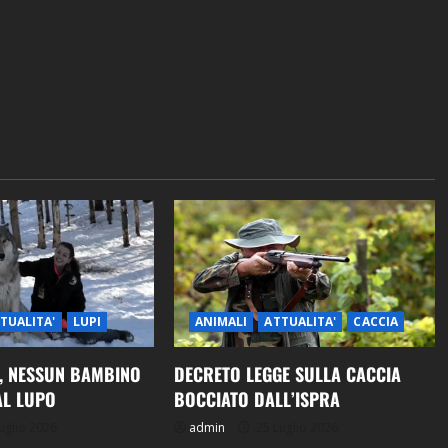
TUALITA'
LUPI
ANIMALI
ATTUALITA'
CACCIA
A, NESSUN BAMBINO
DECRETO LEGGE SULLA CACCIA
AL LUPO
BOCCIATO DALL’ISPRA
uglio 2026
admin
25 Luglio 2026