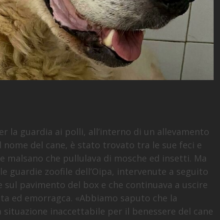
r la guardia ai polli, all’interno di un allevamento
 nome del cane, è stato trovato tra le sue feci e
 e malsano che pullulava di mosche ed insetti. Ma
lle guardie zoofile dell’Oipa, intervenute a seguito
ue sul pavimento del box e che continuava a uscire
rata ed emorragca. «Abbiamo saputo che la
 situazione inaccettabile per il benessere del cane