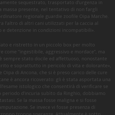
iatamente sequestrato, trasportato d’urgenza in
a massa presente, nel tentativo di non fargli
rdinatore regionale guardie zoofile Oipa Marche.
l’altro di altri cani utilizzati per la caccia al
 e detenzione in condizioni incompatibili».
to e ristretto in un piccolo box per molto
re come “ingestibile, aggressivo e mordace”, ma
, è sempre stato docile ed affettuoso, nonostante
ito e soprattutto in pericolo di vita e dolorante»,
e Oipa di Ancona, che si è preso carico delle cure
 cane è ancora ricoverato: gli è stata asportata una
l’esame istologico che consentirà di verificare se
go periodo d’incuria subìto da Ringhio, dobbiamo
astasi. Se la massa fosse maligna e si fosse
’amputazione. Se invece vi fosse presenza di
rtroppo troppe speranze. Attualmente è sotto