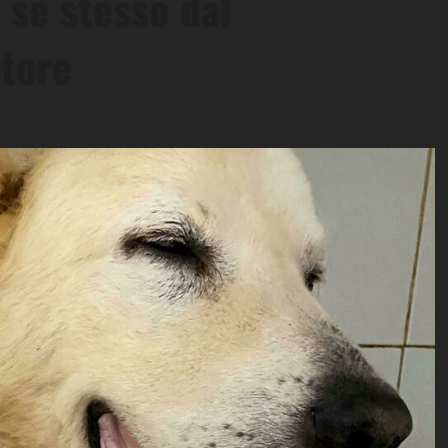
 se stesso dal
atore