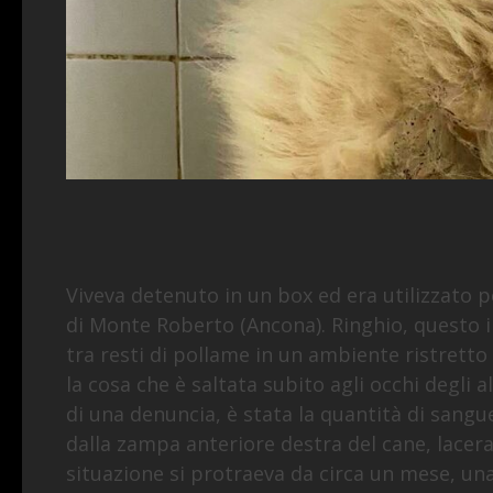
Viveva detenuto in un box ed era utilizzato pe
di Monte Roberto (Ancona). Ringhio, questo il
tra resti di pollame in un ambiente ristretto
la cosa che è saltata subito agli occhi degli a
di una denuncia, è stata la quantità di sang
dalla zampa anteriore destra del cane, lace
situazione si protraeva da circa un mese, una