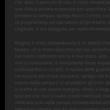
che, dato il pericolo di vita, è stato immed
una clinica privata e operato per asportare l
perdere la zampa», spiega Rocco Coretti, coo
«Il proprietario, un cacciatore proprietario tra 
cinghiale, è ora indagato per maltrattamento
Ringhio è stato abbandonato a se stesso mala
tempo. «Ci è stato descritto dal suo detento
nei nostri confronti non lo è mai stato, anzi
non ci conoscesse, e nonostante fosse impaur
continua Rocco Coretti. Il nucleo delle guardi
necessarie per il suo recupero, spiega che il
massa dalla zampa e si attendono gli esiti del
si tratta di una massa maligna. «Dato il lun
sperare che non si siano create eventuali met
infiltrata solo nella zampa richiederebbe un
metastasi sparse, per lui non ci saranno pu